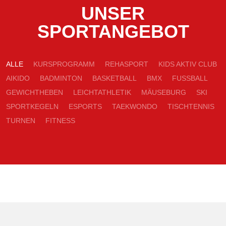
UNSER
SPORTANGEBOT
ALLE
KURSPROGRAMM
REHASPORT
KIDS AKTIV CLUB
AIKIDO
BADMINTON
BASKETBALL
BMX
FUSSBALL
GEWICHTHEBEN
LEICHTATHLETIK
MÄUSEBURG
SKI
SPORTKEGELN
ESPORTS
TAEKWONDO
TISCHTENNIS
TURNEN
FITNESS