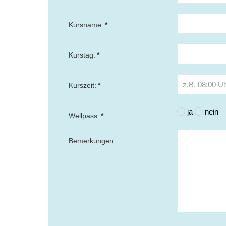
Kursname:
*
Kurstag:
*
Kurszeit:
*
ja
nein
Wellpass:
*
Bemerkungen: