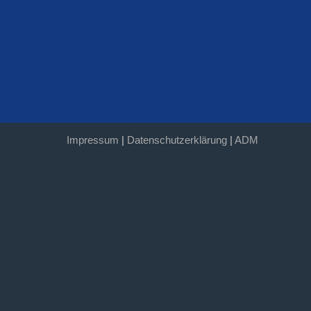
Impressum
|
Datenschutzerklärung
|
ADM
IMPRESSUM¹
Anbieter:
SV-
DJK