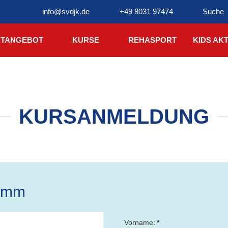
info@svdjk.de
+49 8031 97474
Suche
TANGEBOT
KURSE
REHASPORT
KIDS AKT
KURSANMELDUNG
ramm
Vorname:
*