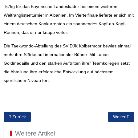
-57kg für das Bayerische Landeskader bei einem weiteren
Weltranglistenturnier in Albanien. Im Viertelfinale lieferte er sich mit
einem deutschen Konkurrenten ein spannendes Kopf-an-Kopf-
Rennen, das er nur knapp verlor.
Die Taekwondo-Abteilung des SV DJK Kolbermoor bewies einmal
mehr ihre Stärke auf internationaler Bühne. Mit Lunas
Goldmedaille und den starken Auftritten ihrer Teamkollegen setzt
die Abteilung ihre erfolgreiche Entwicklung auf höchstem
sportlichem Niveau fort.
Vorheriger Beitrag: UEC European Cup BMX Racing Gesamtsieg fü
Nächster Bei
Zurück
Weiter
Weitere Artikel