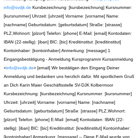
info@svdjk.de
Kursbezeichnung: [kursbezeichnung] Kursnummer:
[kursnummer] Uhrzeit: [uhrzeit] Vorname: [vorname] Name:
[nachname] Geburtsdatum: [geburtsdatum] Straße: [strasse]
PLZ,Wohnort: [plzort] Telefon: [phone] E-Mail: [email] Kontodaten:
IBAN (22-stellig): [iban] BIC: [bic] Kreditinstitut: [kreditinstitut]
Kontoinhaber: [kontoinhaber] Anmerkung: [message] 1
Eingangsbestätigung - Anmeldung Kursprogramm Kursanmeldung
<
info@svdjk.de
> [email] Wir bestätigen den Eingang Deiner
Anmeldung und bedanken uns herzlich dafür. Mit sportlichem Gruß
an Dich Karin Maier Geschäftsstelle SV-DJK Kolbermoor
Kursbezeichnung: [kursbezeichnung] Kursnummer: [kursnummer]
Uhrzeit: [uhrzeit] Vorname: [vorname] Name: [nachname]
Geburtsdatum: [geburtsdatum] Straße: [strasse] PLZ,Wohnort:
[plzort] Telefon: [phone] E-Mail: [email] Kontodaten: IBAN (22-
stellig): [iban] BIC: [bic] Kreditinstitut: [kreditinstitut] Kontoinhaber:
[kontoinhaber] Anmerkung: [message] -- Diese E-Mail wurde von