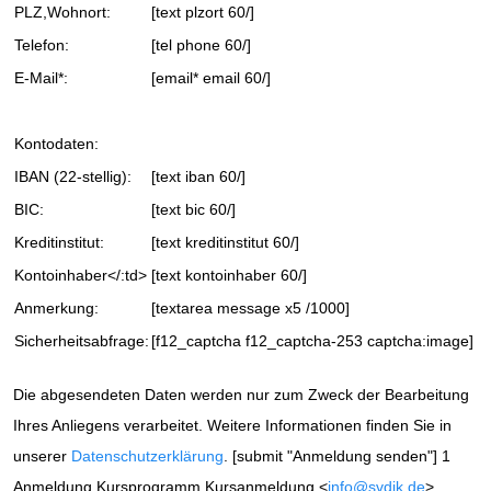
PLZ,Wohnort:
[text plzort 60/]
Telefon:
[tel phone 60/]
E-Mail*:
[email* email 60/]
Kontodaten:
IBAN (22-stellig):
[text iban 60/]
BIC:
[text bic 60/]
Kreditinstitut:
[text kreditinstitut 60/]
Kontoinhaber</:td>
[text kontoinhaber 60/]
Anmerkung:
[textarea message x5 /1000]
Sicherheitsabfrage:
[f12_captcha f12_captcha-253 captcha:image]
Die abgesendeten Daten werden nur zum Zweck der Bearbeitung
Ihres Anliegens verarbeitet. Weitere Informationen finden Sie in
unserer
Datenschutzerklärung
. [submit "Anmeldung senden"] 1
Anmeldung Kursprogramm Kursanmeldung <
info@svdjk.de
>