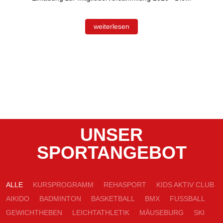
weiterlesen
UNSER
SPORTANGEBOT
ALLE
KURSPROGRAMM
REHASPORT
KIDS AKTIV CLUB
AIKIDO
BADMINTON
BASKETBALL
BMX
FUSSBALL
GEWICHTHEBEN
LEICHTATHLETIK
MÄUSEBURG
SKI